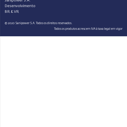
Sanipower S.A.
Desenvolvimento
BR & VR
© 2020 Sanipower S.A. Todos os direitos reservados.
Todos os produtos acrescem IVA à taxa legal em vigor