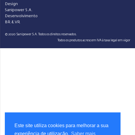
Design
Sanipower S.A.
Desenvolvimento
BR & VR
© 2020 Sanipower S.A. Todos os direitos reservados.
Todos os produtos acrescem IVA à taxa legal em vigor
Este site utiliza cookies para melhorar a sua
experiência de utilização.
Saber mais