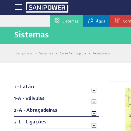
Sistemas
Água
Conf
Sistemas
Sanipower
>
Sistemas
>
Caixa Corrugado
>
Acessórios
1 - Latão
1-A - Válvulas
2-A - Abraçadeiras
2-L - Ligações