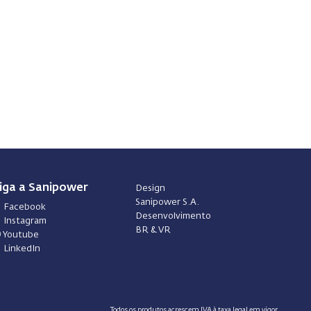
iga a Sanipower
Design
Sanipower S.A.
Facebook
Desenvolvimento
Instagram
BR & VR
Youtube
LinkedIn
Todos os produtos acrescem IVA à taxa legal em vigor