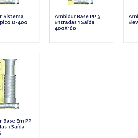
r Sistema
Ambidur Base PP 3
Amb
pico D-400
Entradas 1 Saída
Ele
400X160
r Base Em PP
das 1 Saída
5