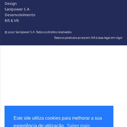
Design
Sanipower S.A.
Desenvolvimento
BR & VR
© 2020 Sanipower S.A. Todos os direitos reservados.
Todos os produtos acrescem IVA à taxa legal em vigor
Este site utiliza cookies para melhorar a sua
experiência de utilização.
Saber mais