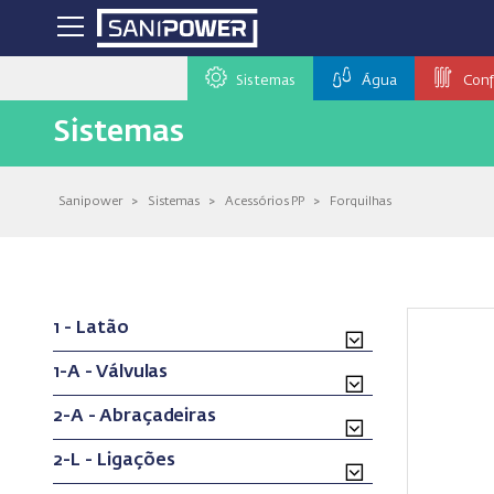
Sistemas
Água
Conf
Sistemas
Sanipower
>
Sistemas
>
Acessórios PP
>
Forquilhas
1 - Latão
1-A - Válvulas
2-A - Abraçadeiras
2-L - Ligações