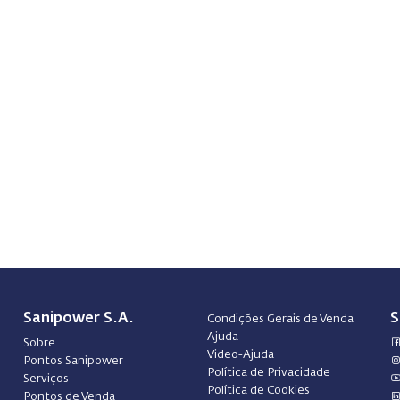
Sanipower S.A.
S
Condições Gerais de Venda
Ajuda
Sobre
Video-Ajuda
Pontos Sanipower
Política de Privacidade
Serviços
Política de Cookies
Pontos de Venda