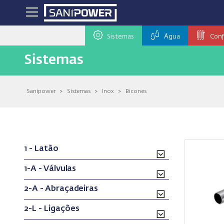
Sistemas
Água
Conf
Sistemas
Sanipower
>
Sistemas
>
Inox
>
Bicones
1 - Latão
1-A - Válvulas
2-A - Abraçadeiras
2-L - Ligações