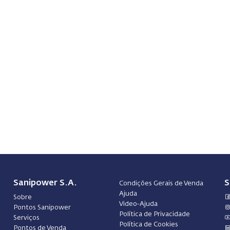
Sanipower S.A.
S
Condições Gerais de Venda
Ajuda
Sobre
Video-Ajuda
Pontos Sanipower
Política de Privacidade
Serviços
Política de Cookies
Pontos de Venda