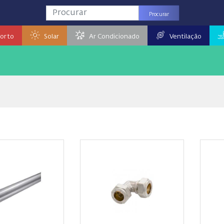
Procurar
orto
Solar
Ar Condicionado
Ventilação