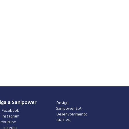
iga a Sanipower
Design
Sanipower S.A.
Facebook
Desenvolvimento
Instagram
BR & VR
Youtube
LinkedIn