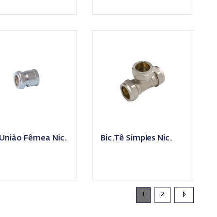
.União Fêmea Nic.
Bic.Tê Simples Nic.
1
2