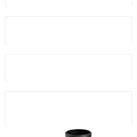
Forquilha Simples Ultra-Silent
Forquilha Redução Ultra-Silent
Tê Visita c/Boca de Limpeza
Ultra-Silent