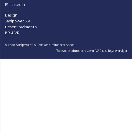
LinkedIn
Design
Sanipower S.A.
Desenvolvimento
BR & VR
© 2020 Sanipower S.A. Todos os direitos reservados.
Todos os produtos acrescem IVA à taxa legal em vigor