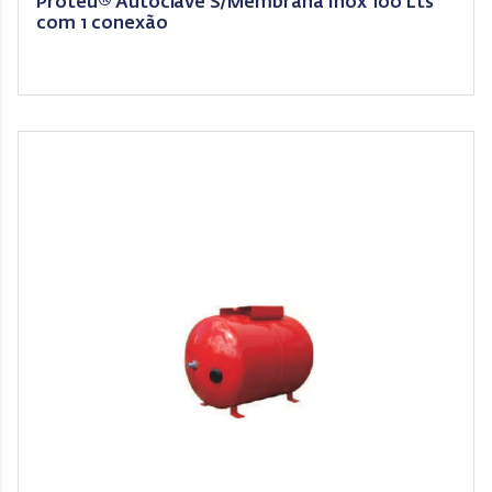
Proteu® Autoclave S/Membrana Inox 100 Lts
com 1 conexão