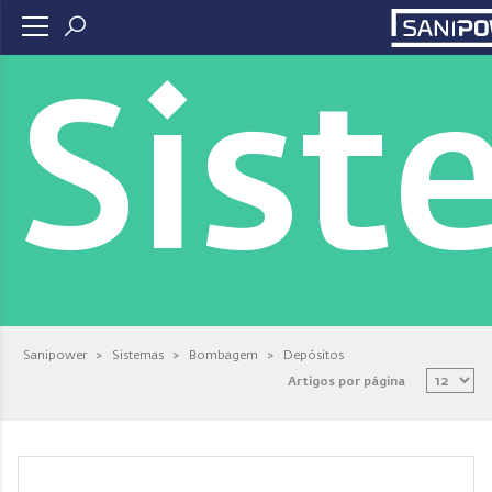
Sist
Sanipower
>
Sistemas
>
Bombagem
>
Depósitos
Artigos por página