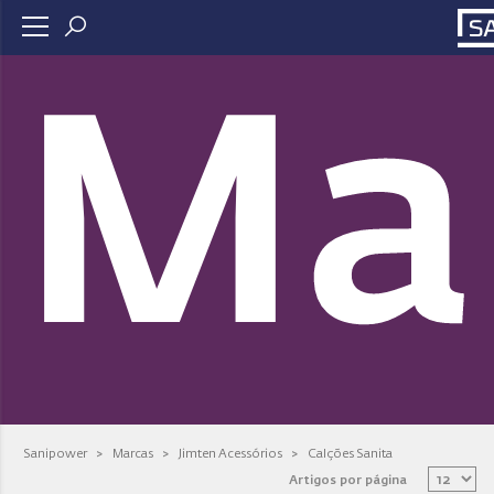
Ma
Sanipower
>
Marcas
>
Jimten Acessórios
>
Calções Sanita
Artigos por página