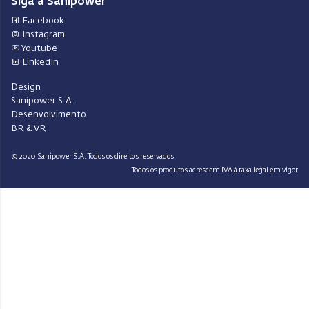
Siga a Sanipower
Facebook
Instagram
Youtube
LinkedIn
Design
Sanipower S.A.
Desenvolvimento
BR & VR
© 2020 Sanipower S.A. Todos os direitos reservados.
Todos os produtos acrescem IVA à taxa legal em vigor