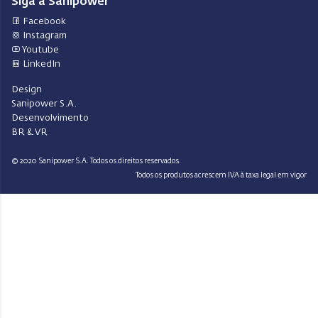
Siga a Sanipower
Facebook
Instagram
Youtube
LinkedIn
Design
Sanipower S.A.
Desenvolvimento
BR & VR
© 2020 Sanipower S.A. Todos os direitos reservados.
Todos os produtos acrescem IVA à taxa legal em vigor