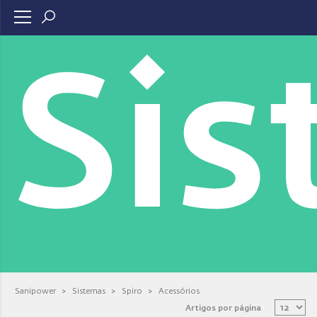
Si
Sanipower
>
Sistemas
>
Spiro
>
Acessórios
Artigos por página