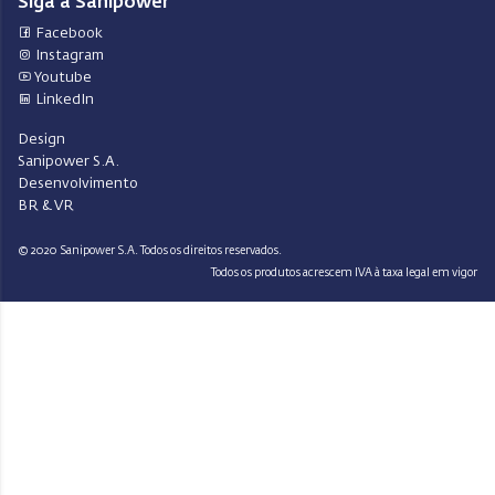
Siga a Sanipower
Facebook
Instagram
Youtube
LinkedIn
Design
Sanipower S.A.
Desenvolvimento
BR & VR
© 2020 Sanipower S.A. Todos os direitos reservados.
Todos os produtos acrescem IVA à taxa legal em vigor