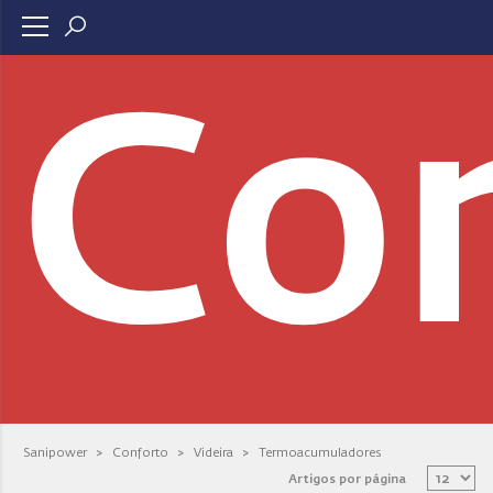
Co
Sanipower
>
Conforto
>
Videira
>
Termoacumuladores
Artigos por página