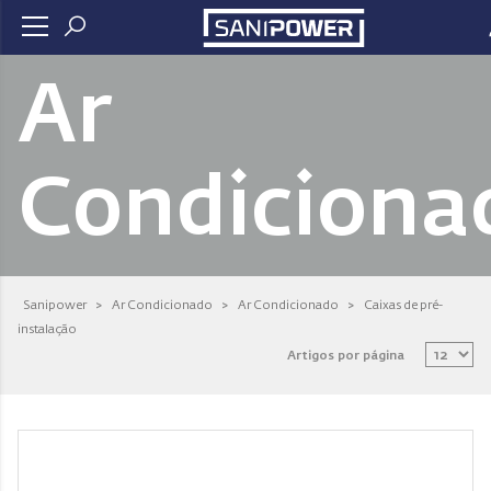
Ar
Condiciona
Sanipower
>
Ar Condicionado
>
Ar Condicionado
>
Caixas de pré-
instalação
Artigos por página