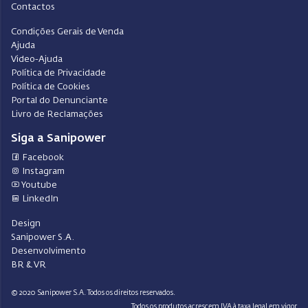
Contactos
Condições Gerais de Venda
Ajuda
Video-Ajuda
Política de Privacidade
Política de Cookies
Portal do Denunciante
Livro de Reclamações
Siga a Sanipower
Facebook
Instagram
Youtube
LinkedIn
Design
Sanipower S.A.
Desenvolvimento
BR & VR
© 2020 Sanipower S.A. Todos os direitos reservados.
Todos os produtos acrescem IVA à taxa legal em vigor