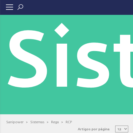
Si
Sanipower
>
Sistemas
>
Rega
>
RCP
Artigos por página