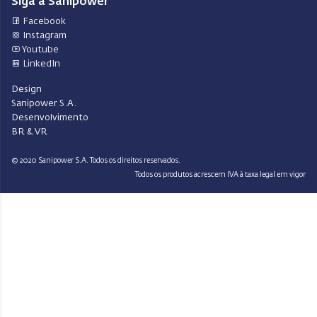
Siga a Sanipower
Facebook
Instagram
Youtube
LinkedIn
Design
Sanipower S.A.
Desenvolvimento
BR & VR
© 2020 Sanipower S.A. Todos os direitos reservados.
Todos os produtos acrescem IVA à taxa legal em vigor