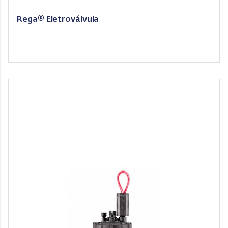
Rega® Eletroválvula