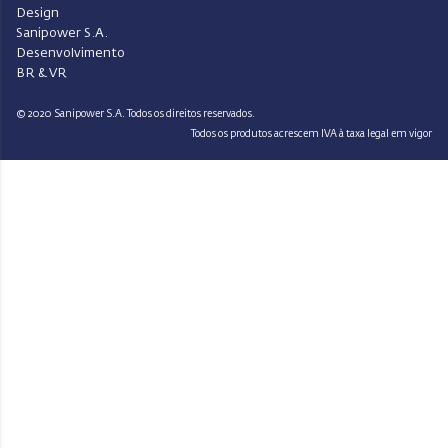
Design
Sanipower S.A.
Desenvolvimento
BR & VR
© 2020 Sanipower S.A. Todos os direitos reservados.
Todos os produtos acrescem IVA à taxa legal em vigor