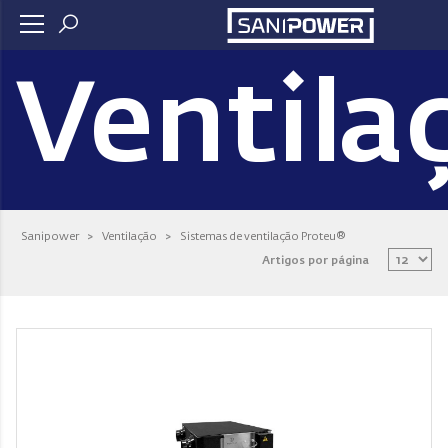
Ventila
Sanipower
>
Ventilação
>
Sistemas de ventilação Proteu®
Artigos por página