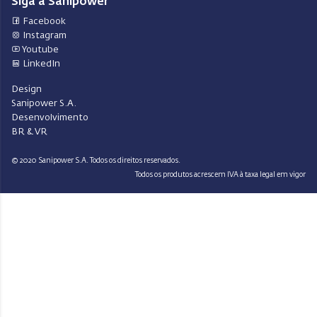
Siga a Sanipower
Facebook
Instagram
Youtube
LinkedIn
Design
Sanipower S.A.
Desenvolvimento
BR & VR
© 2020 Sanipower S.A. Todos os direitos reservados.
Todos os produtos acrescem IVA à taxa legal em vigor