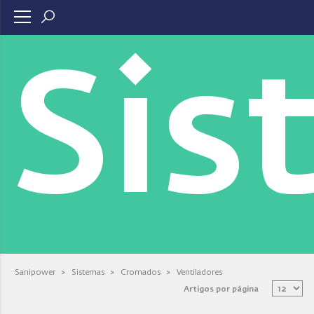
Sis
Sanipower
>
Sistemas
>
Cromados
>
Ventiladores
Artigos por página