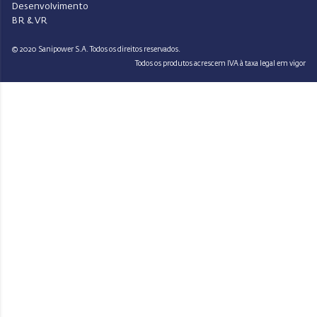
Desenvolvimento
BR & VR
© 2020 Sanipower S.A. Todos os direitos reservados.
Todos os produtos acrescem IVA à taxa legal em vigor