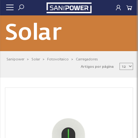
Solar
Sanipower
>
Solar
>
Fotovoltaico
>
Carregadores
Artigos por página