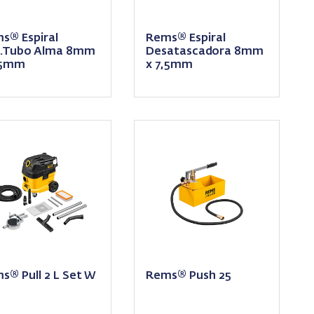
s® Espiral
Rems® Espiral
.Tubo Alma 8mm
Desatascadora 8mm
,5mm
x 7,5mm
s® Pull 2 L Set W
Rems® Push 25