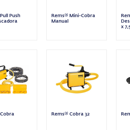
ull Push
Rems® Mini-Cobra
Rem
scadora
Manual
Des
x 7
Cobra
Rems® Cobra 32
Rem