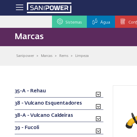
Sistemas
Água
Conf
Marcas
Sanipower
>
Marcas
>
Rems
>
Limpeza
35-A - Rehau
38 - Vulcano Esquentadores
38-A - Vulcano Caldeiras
39 - Fucoli