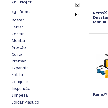
40 - Nofer
43 - Rems
Rems® P
Desata
(current)
Roscar
Manual
(current)
Serrar
(current)
Cortar
(current)
Montar
(current)
Pressão
(current)
Curvar
(current)
Prensar
(current)
Expandir
(current)
Soldar
(current)
Congelar
(current)
Inspenção
Rems® 
(current)
Limpeza
(current)
Soldar Plástico