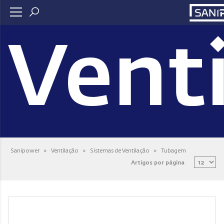
Vent
Sanipower
>
Ventilação
>
Sistemas de Ventilação
>
Tubagem
Artigos por página