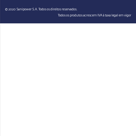
© 2020 Sanipower S.A. Todos os direitos reservados.
Todos os produtos acrescem IVA à taxa legal em vigor