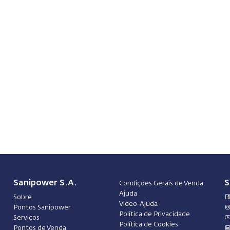
Sanipower S.A.
S
Condições Gerais de Venda
Ajuda
Sobre
Video-Ajuda
Pontos Sanipower
Política de Privacidade
Serviços
Política de Cookies
Pontos de Venda