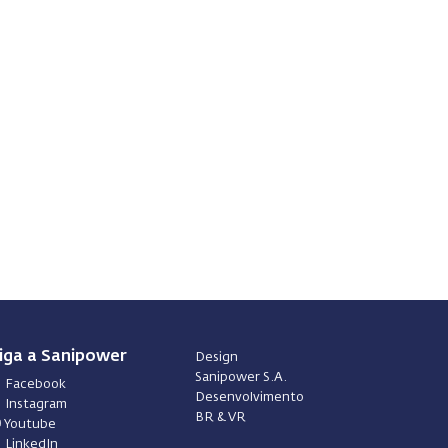
iga a Sanipower
Design
Sanipower S.A.
Facebook
Desenvolvimento
Instagram
BR & VR
Youtube
LinkedIn