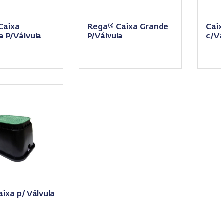
Caixa
Rega® Caixa Grande
Cai
 P/Válvula
P/Válvula
c/V
ixa p/ Válvula