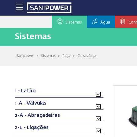
Sistemas
Água
Conf
Sistemas
Sanipower
>
Sistemas
>
Rega
>
Caixas Rega
1 - Latão
1-A - Válvulas
2-A - Abraçadeiras
2-L - Ligações