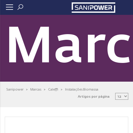
Marc
Sanipower
>
Marcas
>
Caleffi
>
Instalações Biomassa
Artigos por página