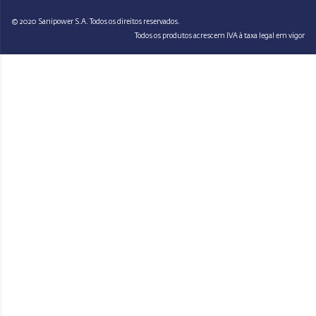
© 2020 Sanipower S.A. Todos os direitos reservados.
Todos os produtos acrescem IVA à taxa legal em vigor