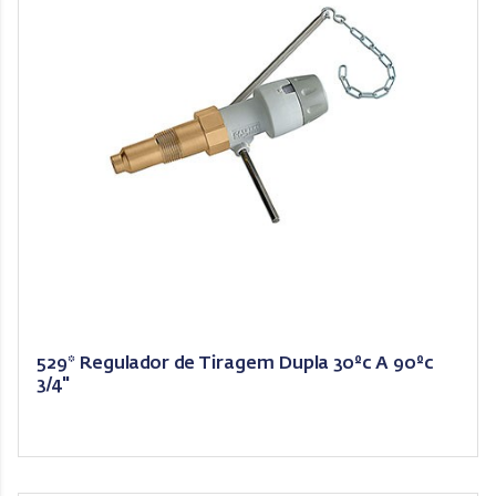
529* Regulador de Tiragem Dupla 30ºc A 90ºc
3/4"