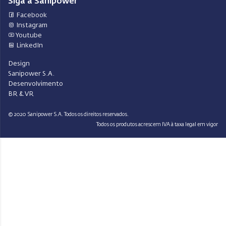
Siga a Sanipower
Facebook
Instagram
Youtube
LinkedIn
Design
Sanipower S.A.
Desenvolvimento
BR & VR
© 2020 Sanipower S.A. Todos os direitos reservados.
Todos os produtos acrescem IVA à taxa legal em vigor