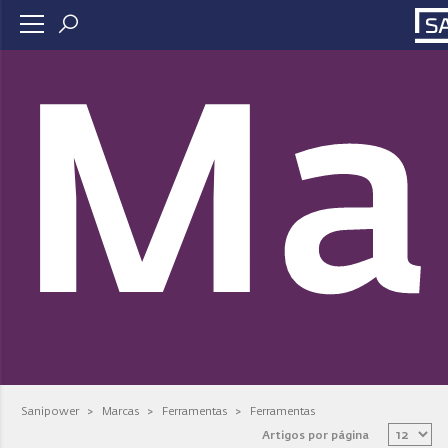
Ma
Sanipower
>
Marcas
>
Ferramentas
>
Ferramentas
Artigos por página