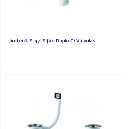
Jimten® S-471 Sifão Duplo C/ Válvulas