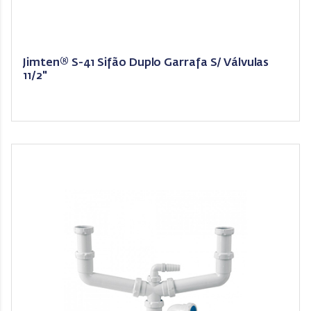
Jimten® S-41 Sifão Duplo Garrafa S/ Válvulas
11/2"