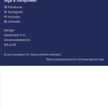
Siga a Sanipower
Facebook
Instagram
Youtube
LinkedIn
Design
Sanipower S.A.
Desenvolvimento
BR & VR
© 2020 Sanipower S.A. Todos os direitos reservados.
Todos os produtos acrescem IVA à taxa legal em vigor