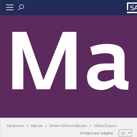
Ma
Sanipower
>
Marcas
>
Jimten Sifões e Válvulas
>
Sifões Duplos
Artigos por página