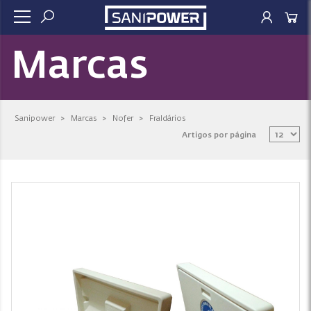
Marcas
Sanipower
>
Marcas
>
Nofer
>
Fraldários
Artigos por página