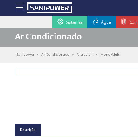
Sistemas
Água
Conf
Ar Condicionado
Sanipower
>
Ar Condicionado
>
Mitsubishi
>
Mono/Multi
Descrição