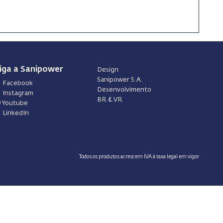
iga a Sanipower
Design
Sanipower S.A.
Facebook
Desenvolvimento
Instagram
BR & VR
Youtube
LinkedIn
Todos os produtos acrescem IVA à taxa legal em vigor