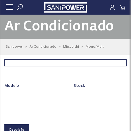
Ar Condicionado
Sanipower
>
Ar Condicionado
>
Mitsubishi
>
Mono/Multi
Modelo
Stock
Descrição