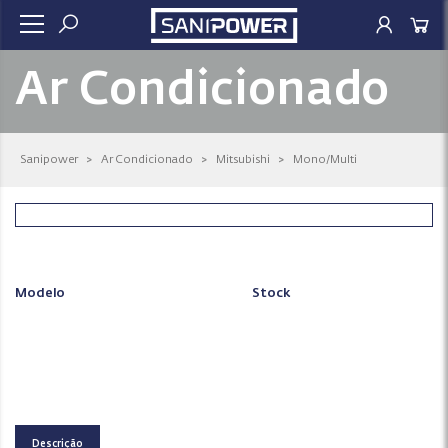
Ar Condicionado
Sanipower
>
Ar Condicionado
>
Mitsubishi
>
Mono/Multi
Modelo
Stock
Descrição