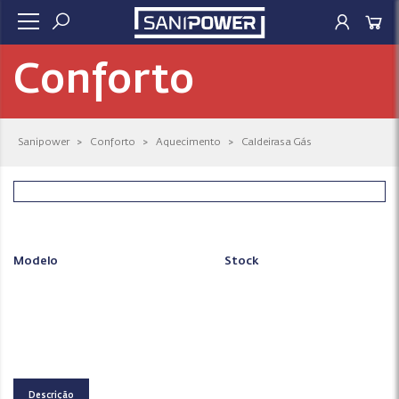
Conforto
Sanipower
>
Conforto
>
Aquecimento
>
Caldeiras a Gás
Modelo
Stock
Descrição