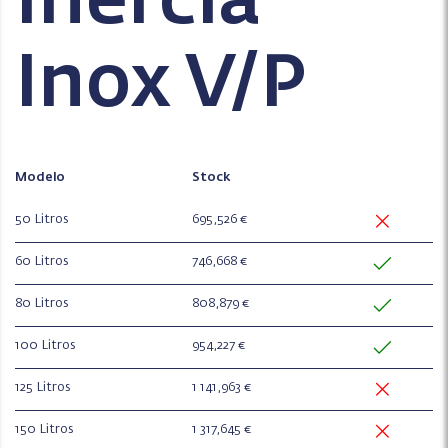
Inércia
Inox V/P
Modelo
Stock
50 Litros
695,526 €
60 Litros
746,668 €
80 Litros
808,879 €
100 Litros
954,227 €
125 Litros
1 141,963 €
150 Litros
1 317,645 €