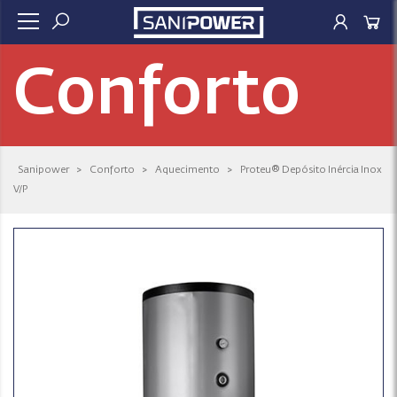
Conforto
Sanipower
>
Conforto
>
Aquecimento
>
Proteu® Depósito Inércia Inox
V/P