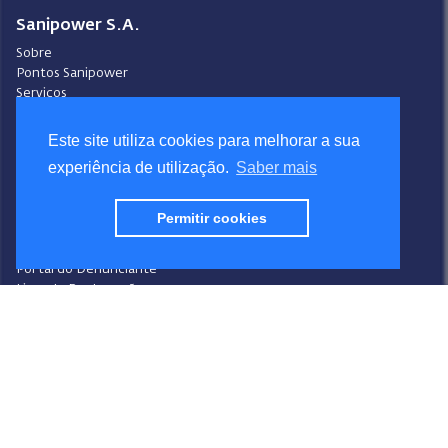
Sanipower S.A.
Sobre
Pontos Sanipower
Serviços
Pontos de Venda
Contactos
Este site utiliza cookies para melhorar a sua
experiência de utilização.
Saber mais
Condições Gerais de Venda
Ajuda
Video-Ajuda
Permitir cookies
Política de Privacidade
Política de Cookies
Portal do Denunciante
Livro de Reclamações
Siga a Sanipower
Facebook
Instagram
Youtube
LinkedIn