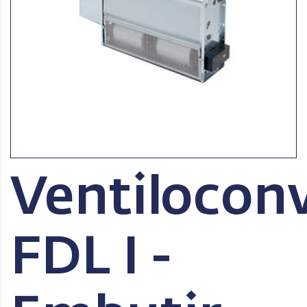
Ventilocon
FDL I -