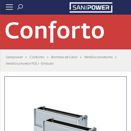
Conforto
Sanipower
>
Conforto
>
Bombas de Calor
>
Ventiloconvetores
>
Ventiloconvetor FDL I - Embutir