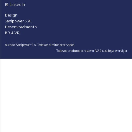
LinkedIn
Design
Sanipower S.A.
Desenvolvimento
BR & VR
© 2020 Sanipower S.A. Todos os direitos reservados.
Todos os produtos acrescem IVA à taxa legal em vigor