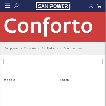
Conforto
Sanipower
>
Conforto
>
Piso Radiante
>
Controladores
Modelo
Stock