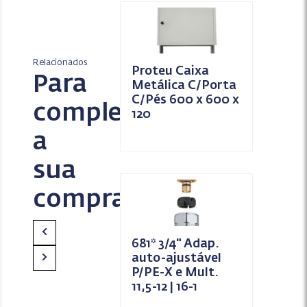
Relacionados
Proteu Caixa
Para
Metálica C/Porta
C/Pés 600 x 600 x
completar
120
a
sua
compra
681* 3/4" Adap.
auto-ajustável
P/PE-X e Mult.
11,5-12 | 16-1