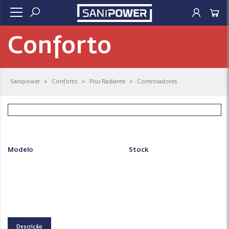
Conforto
Sanipower
>
Conforto
>
Piso Radiante
>
Controladores
Modelo
Stock
Descrição