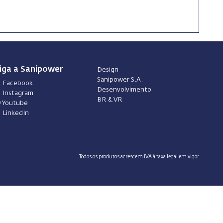
iga a Sanipower
Design
Sanipower S.A.
Facebook
Desenvolvimento
Instagram
BR & VR
Youtube
LinkedIn
Todos os produtos acrescem IVA à taxa legal em vigor