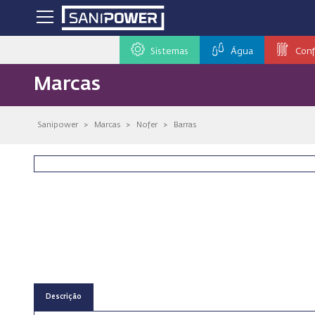
Sistemas
Água
Conf
Marcas
Sanipower
>
Marcas
>
Nofer
>
Barras
Descrição