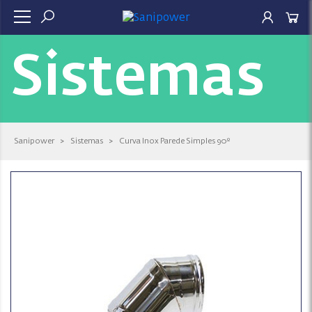
Sistemas
Sanipower
>
Sistemas
>
Curva Inox Parede Simples 90º