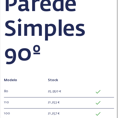
Parede
Simples
90º
Modelo
Stock
80
25,950 €
110
21,253 €
100
21,257 €