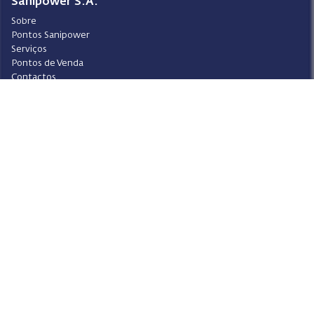
Sanipower S.A.
Sobre
Pontos Sanipower
Serviços
Pontos de Venda
Contactos
Condições Gerais de Venda
Ajuda
Video-Ajuda
Política de Privacidade
Política de Cookies
Portal do Denunciante
Livro de Reclamações
Siga a Sanipower
Facebook
Instagram
Youtube
LinkedIn
Design
Sanipower S.A.