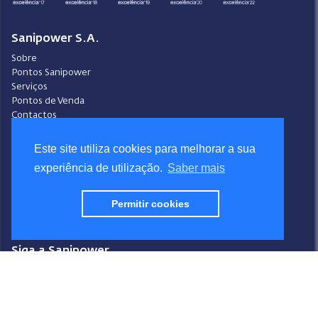
Sanipower S.A.
Sobre
Pontos Sanipower
Serviços
Pontos de Venda
Contactos
Condições Gerais de Venda
Este site utiliza cookies para melhorar a sua
Ajuda
experiência de utilização.
Saber mais
Video-Ajuda
Política de Privacidade
Política de Cookies
Permitir cookies
Portal do Denunciante
Livro de Reclamações
Siga a Sanipower
Facebook
Instagram
Youtube
LinkedIn