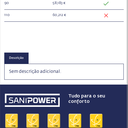
90
58,183 €
110
60,212 €
Descrição
Sem descrição adicional.
Tudo para o seu
conforto