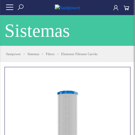
Sistemas
Sanipower
>
Sistemas
>
Filtros
>
Elemento Filtrante Carvão