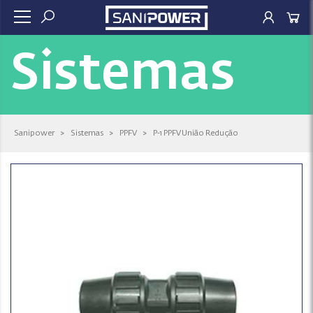
Sistemas
Sanipower
>
Sistemas
>
PPFV
>
P-1 PPFV União Redução