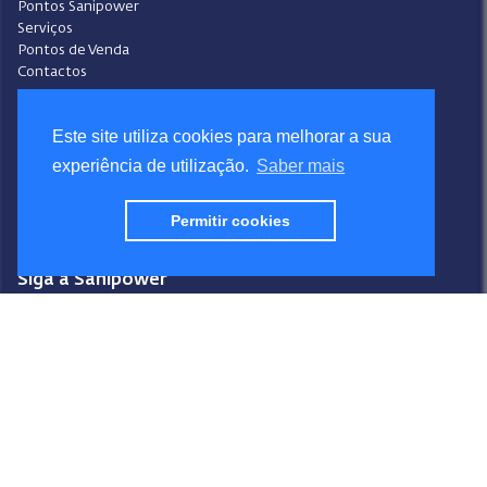
Pontos Sanipower
Serviços
Pontos de Venda
Contactos
Condições Gerais de Venda
Ajuda
Este site utiliza cookies para melhorar a sua
Video-Ajuda
experiência de utilização.
Saber mais
Política de Privacidade
Política de Cookies
Permitir cookies
Portal do Denunciante
Livro de Reclamações
Siga a Sanipower
Facebook
Instagram
Youtube
LinkedIn
Design
Sanipower S.A.
Desenvolvimento
BR & VR