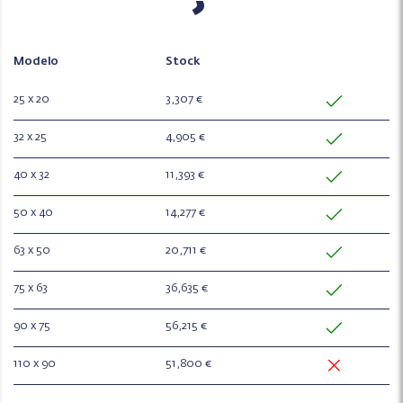
Modelo
Stock
25 x 20
3,307 €
32 x 25
4,905 €
40 x 32
11,393 €
50 x 40
14,277 €
63 x 50
20,711 €
75 x 63
36,635 €
90 x 75
56,215 €
110 x 90
51,800 €