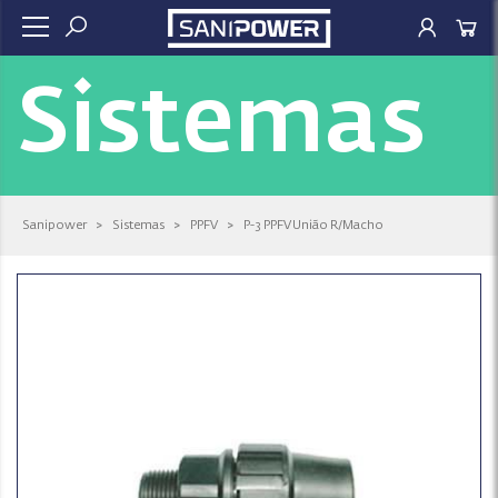
Sistemas
Sanipower
>
Sistemas
>
PPFV
>
P-3 PPFV União R/Macho