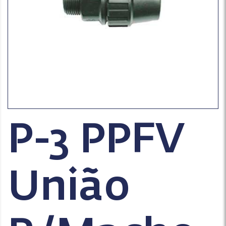
P-3 PPFV
União