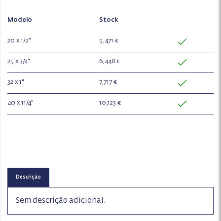
Modelo
Stock
20 x 1/2"
5,471 €
25 x 3/4"
6,448 €
32 x 1"
7,717 €
40 x 11/4"
10,123 €
Descrição
Sem descrição adicional.