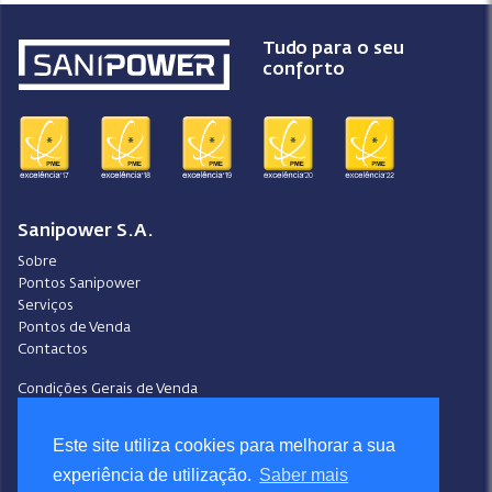
Tudo para o seu
conforto
Sanipower S.A.
Sobre
Pontos Sanipower
Serviços
Pontos de Venda
Contactos
Condições Gerais de Venda
Ajuda
Video-Ajuda
Este site utiliza cookies para melhorar a sua
Política de Privacidade
experiência de utilização.
Saber mais
Política de Cookies