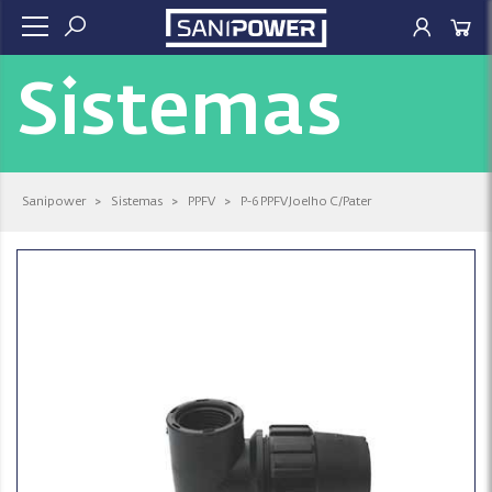
Sistemas
Sanipower
>
Sistemas
>
PPFV
>
P-6 PPFV Joelho C/Pater