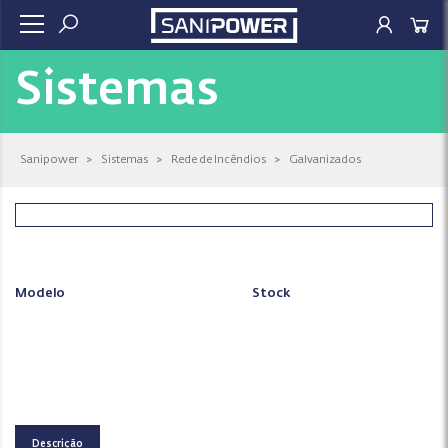
Sistemas
Sanipower
>
Sistemas
>
Rede de Incêndios
>
Galvanizados
Modelo
Stock
Descrição