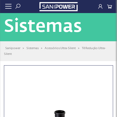
Sistemas
Sanipower
>
Sistemas
>
Acessórios Ultra-Silent
>
Tê Redução Ultra-
Silent