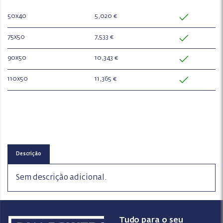
50x40
5,020 €
75x50
7,533 €
90x50
10,343 €
110x50
11,365 €
Descrição
Sem descrição adicional.
Tudo para o seu