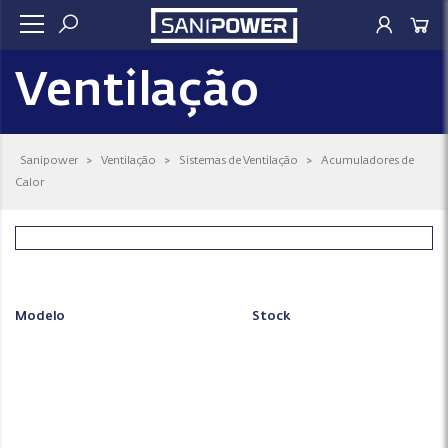
Ventilação
Sanipower
>
Ventilação
>
Sistemas de Ventilação
>
Acumuladores de
Calor
Modelo
Stock