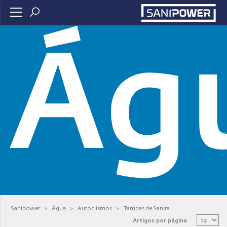
Ág
Sanipower
>
Água
>
Autoclismos
>
Tampas de Sanita
Artigos por página