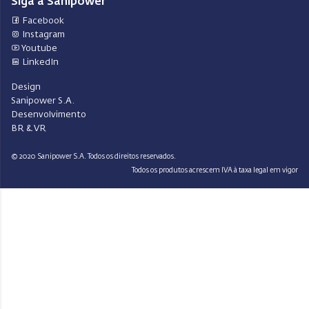
Siga a Sanipower
Facebook
Instagram
Youtube
LinkedIn
Design
Sanipower S.A.
Desenvolvimento
BR & VR
© 2020 Sanipower S.A. Todos os direitos reservados.
Todos os produtos acrescem IVA à taxa legal em vigor