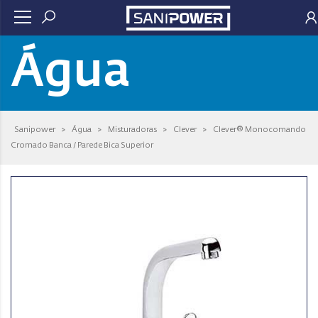
Água
Sanipower
>
Água
>
Misturadoras
>
Clever
>
Clever® Monocomando
Cromado Banca / Parede Bica Superior