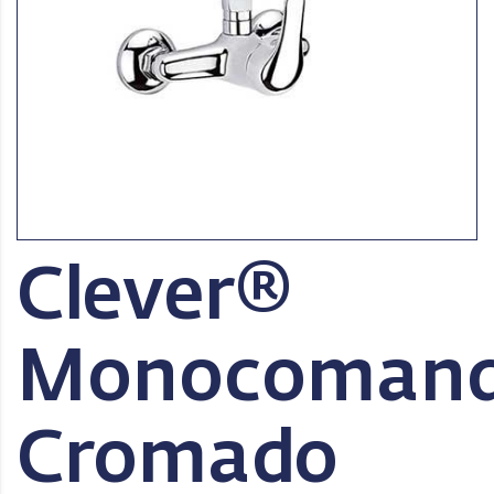
Clever®
Monocoman
Cromado