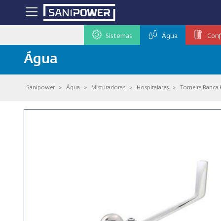
Sistemas
Água
Conf
Água
Sanipower
>
Água
>
Misturadoras
>
Hospitalares
>
Torneira Banca 