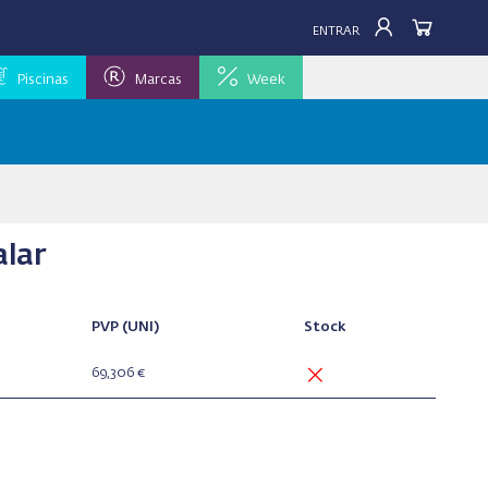
ENTRAR
Piscinas
Marcas
Week
alar
PVP
(UNI)
Stock
69,306 €