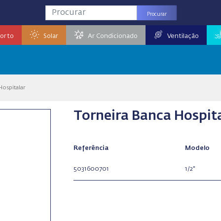
Procurar
orto
Solar
Ar Condicionado
Ventilação
Hospitalar
Torneira Banca Hospit
Referência
Modelo
5031600701
1/2"