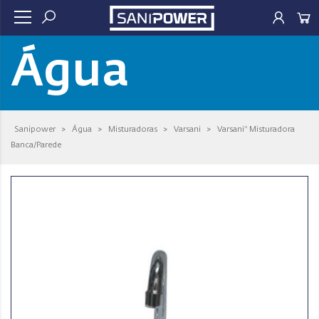
Água
Sanipower
>
Água
>
Misturadoras
>
Varsani
>
Varsani* Misturadora
Banca/Parede