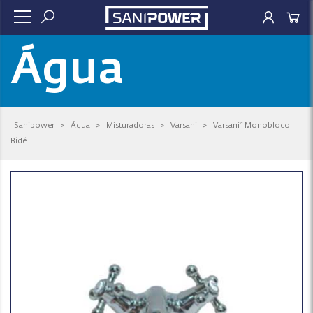
Água
Sanipower
>
Água
>
Misturadoras
>
Varsani
>
Varsani* Monobloco
Bidé