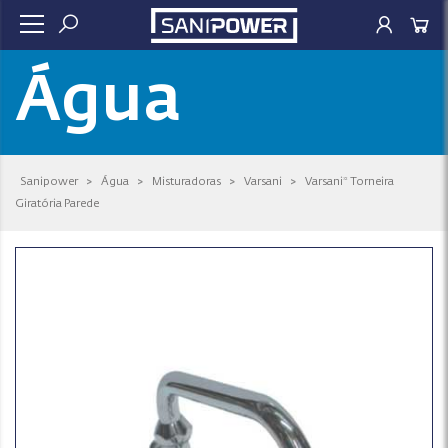
Água
Sanipower
>
Água
>
Misturadoras
>
Varsani
>
Varsani* Torneira
Giratória Parede