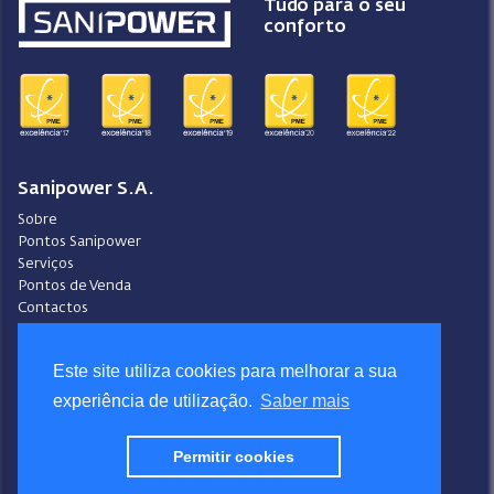
Tudo para o seu
conforto
Sanipower S.A.
Sobre
Pontos Sanipower
Serviços
Pontos de Venda
Contactos
Condições Gerais de Venda
Este site utiliza cookies para melhorar a sua
Ajuda
Video-Ajuda
experiência de utilização.
Saber mais
Política de Privacidade
Política de Cookies
Permitir cookies
Portal do Denunciante
Livro de Reclamações