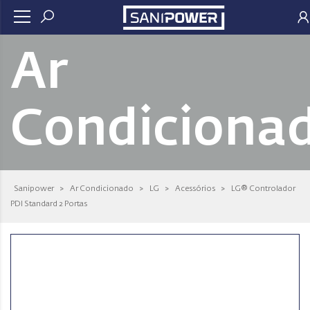
Ar
Condiciona
Sanipower
>
Ar Condicionado
>
LG
>
Acessórios
>
LG® Controlador
PDI Standard 2 Portas