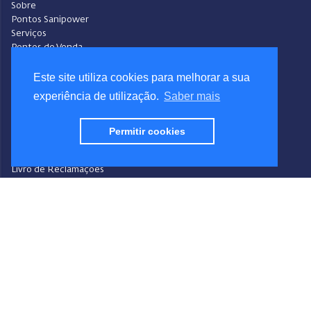
Sobre
Pontos Sanipower
Serviços
Pontos de Venda
Contactos
Este site utiliza cookies para melhorar a sua
Condições Gerais de Venda
experiência de utilização.
Saber mais
Ajuda
Video-Ajuda
Política de Privacidade
Permitir cookies
Política de Cookies
Portal do Denunciante
Livro de Reclamações
Siga a Sanipower
Facebook
Instagram
Youtube
LinkedIn
Design
Sanipower S.A.
Desenvolvimento