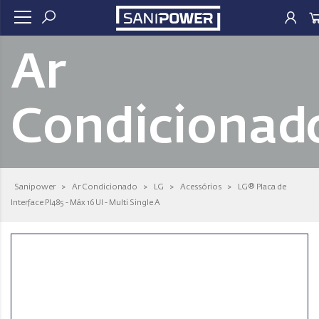
Ar
Condicionad
Sanipower
>
Ar Condicionado
>
LG
>
Acessórios
>
LG® Placa de
Interface PI485 - Máx 16 UI - Multi Single A